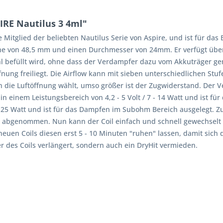
RE Nautilus 3 4ml"
e Mitglied der beliebten Nautilus Serie von Aspire, und ist für 
e von 48,5 mm und einen Durchmesser von 24mm. Er verfügt über 
hl befüllt wird, ohne dass der Verdampfer dazu vom Akkuträger 
nung freiliegt. Die Airflow kann mit sieben unterschiedlichen Stuf
an die Luftöffnung wählt, umso größer ist der Zugwiderstand. Der 
 in einem Leistungsbereich von 4,2 - 5 Volt / 7 - 14 Watt und ist 
- 25 Watt und ist für das Dampfen im Subohm Bereich ausgelegt. Z
 abgenommen. Nun kann der Coil einfach und schnell gewechselt 
uen Coils diesen erst 5 - 10 Minuten "ruhen" lassen, damit sich d
r des Coils verlängert, sondern auch ein DryHit vermieden.