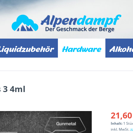
Liquidzubehör
Hardware
Alkoh
 3 4ml
21,60
Inhalt:
1 Stü
inkl. MwSt.
z