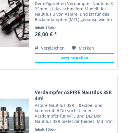
Der eZigaretten Verdampfer Nautilus 3
22mm ist das schmalere Modell des
Nautilus 3 von Aspire, und ist für das
Backendampfen (MTL) genauso wie für
das Subohm Dampfen (DTL) geeignet.
Inhalt
1 Stück
Der Verdampfer hat eine Höhe von 53,5
28,00 € *
mm und einen...
Vergleichen
Merken
Jetzt bestellen
Verdampfer ASPIRE Nautilus 3SR
4ml
Aspire Nautilus 3SR – flexibel und
komfortabel Du suchst einen
Verdampfer für MTL und DL? Der
Nautilus 3SR bietet dir beides. Mit 4?ml
Tankvolumen , Top-Filling und präziser
Inhalt
1 Stück
Airflow passt du dein Dampferlebnis