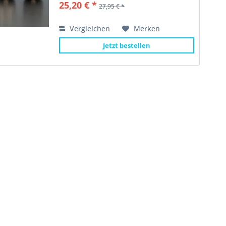
25,20 € *
27,95 € *
ganz einfach an. Dank...
Vergleichen
Merken
Jetzt bestellen