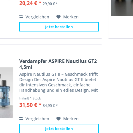
20,24 € *
29,90 € *
Fassungsvermögen von 2ml, das durch
das...
Vergleichen
Merken
Jetzt bestellen
Verdampfer ASPIRE Nautilus GT2
4,5ml
Aspire Nautilus GT II – Geschmack trifft
Design Der Aspire Nautilus GT II bietet
dir intensiven Geschmack, einfache
Handhabung und ein edles Design. Mit
4,5 ml Tankvolumen genießt du langes
Inhalt
1 Stück
Dampfen ohne ständiges Nachfüllen.
31,50 € *
34,95 € *
Das...
Vergleichen
Merken
Jetzt bestellen