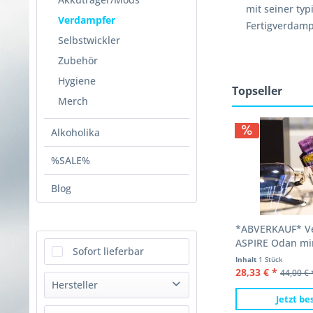
mit seiner ty
Verdampfer
Fertigverdamp
Selbstwickler
Zubehör
Hygiene
Topseller
Merch
Alkoholika
%SALE%
Blog
*ABVERKAUF* V
ASPIRE Odan mi
Sofort lieferbar
Inhalt
1 Stück
28,33 € *
44,00 € 
Hersteller
Jetzt be