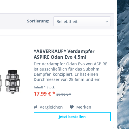
Sortierung:
*ABVERKAUF* Verdampfer
ASPIRE Odan Evo 4,5ml
Der Verdampfer Odan Evo von ASPIRE
ist ausschließlich für das Subohm
Dampfen konzipiert. Er hat einen
Durchmesser von 25,6mm und ein
4,5ml Tankvolumen. Durch das Top
Inhalt
1 Stück
Filling System wird der Clearomizer
17,99 € *
29,90 € *
einfach von oben mit eLiquid...
Vergleichen
Merken
Jetzt bestellen