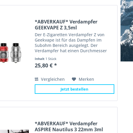
*ABVERKAUF* Verdampfer
GEEKVAPE Z 3,5ml
Der E-Zigaretten Verdampfer Z von
Geekvape ist für das Dampfen im
Subohm Bereich ausgelegt. Der
Verdampfer hat einen Durchmesser
von 26mm und ist 42,5mm ohne
Inhalt
1 Stück
Mundstück (DripTip) hoch. Der
25,80 € *
Geekvape Z Subohm Verdampfer
besitzt einen...
Vergleichen
Merken
Jetzt bestellen
*ABVERKAUF* Verdampfer
ASPIRE Nautilus 3 22mm 3ml