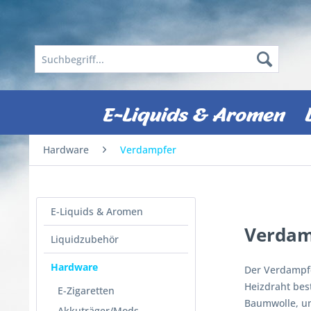
E-Liquids & Aromen
Hardware
Verdampfer
E-Liquids & Aromen
Verdam
Liquidzubehör
Hardware
Der Verdampfe
Heizdraht bes
E-Zigaretten
Baumwolle, um
Akkuträger/Mods