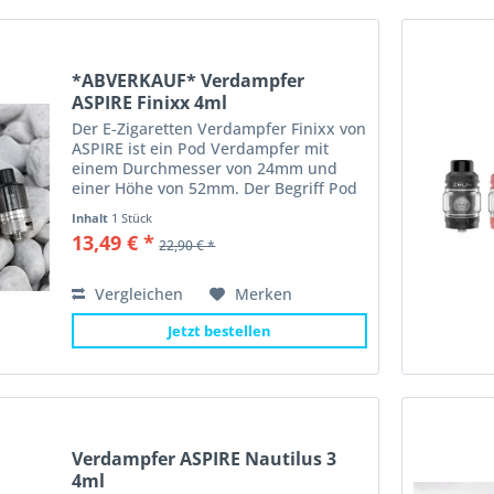
*ABVERKAUF* Verdampfer
ASPIRE Finixx 4ml
Der E-Zigaretten Verdampfer Finixx von
ASPIRE ist ein Pod Verdampfer mit
einem Durchmesser von 24mm und
einer Höhe von 52mm. Der Begriff Pod
Verdampfer bedeutet, dass das
Inhalt
1 Stück
Mundstück (DripTip), die wechselbaren
13,49 € *
22,90 € *
Coils und der Tank eine...
Vergleichen
Merken
Jetzt bestellen
Verdampfer ASPIRE Nautilus 3
4ml