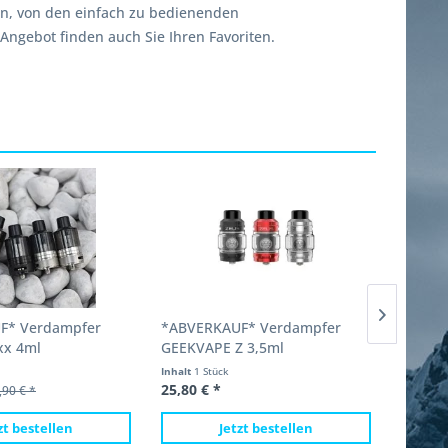
rn, von den einfach zu bedienenden
Angebot finden auch Sie Ihren Favoriten.
F* Verdampfer
*ABVERKAUF* Verdampfer
Verdam
xx 4ml
GEEKVAPE Z 3,5ml
4ml
Inhalt
1 Stück
Inhalt
1 
25,80 € *
21,60 €
,90 € *
zt bestellen
Jetzt bestellen