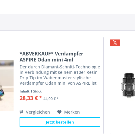
*ABVERKAUF* Verdampfer
ASPIRE Odan mini 4ml
Der durch Diamant-Schnitt-Technologie
in Verbindung mit seinem 810er Resin
Drip Tip im Wabenmuster stylische
Verdampfer Odan mini von ASPIRE ist
ausschließlich für das Subohm
Inhalt
1 Stück
Dampfen konzipiert. Er hat einen
28,33 € *
44,00 € *
Durchmesser von 25mm und ein...
Vergleichen
Merken
Jetzt bestellen