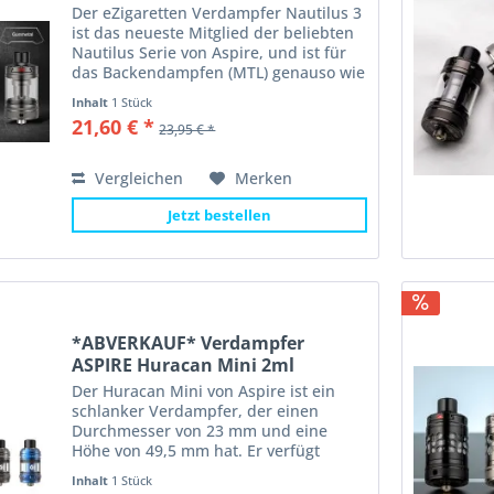
Der eZigaretten Verdampfer Nautilus 3
ist das neueste Mitglied der beliebten
Nautilus Serie von Aspire, und ist für
das Backendampfen (MTL) genauso wie
für das Subohm Dampfen (DTL)
Inhalt
1 Stück
geeignet. Der Verdampfer hat eine
21,60 € *
23,95 € *
Höhe von 48,5 mm und...
Vergleichen
Merken
Jetzt bestellen
*ABVERKAUF* Verdampfer
ASPIRE Huracan Mini 2ml
Der Huracan Mini von Aspire ist ein
schlanker Verdampfer, der einen
Durchmesser von 23 mm und eine
Höhe von 49,5 mm hat. Er verfügt
über eine stufenlos einstellbare
Inhalt
1 Stück
Airflow, und der Tank bietet ein