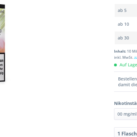
ab
5
ab
10
ab
30
Inhalt:
10 Mil
inkl. MwSt.
z
Auf Lager
Bestelle
damit di
Nikotinstä