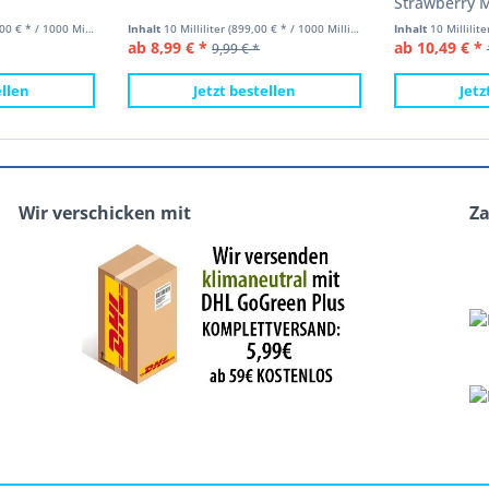
Strawberry 
Lady 10ml
 € * / 1000 Milliliter)
Inhalt
10 Milliliter
(899,00 € * / 1000 Milliliter)
Inhalt
10 Millilit
ab 8,99 € *
ab 10,49 € *
9,99 € *
ellen
Jetzt bestellen
Jetz
Wir verschicken mit
Z