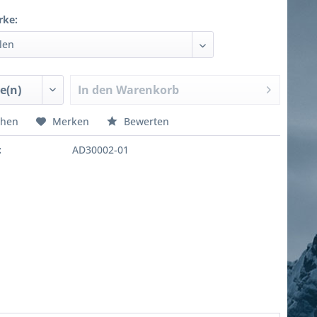
rke:
In den
Warenkorb
chen
Merken
Bewerten
:
AD30002-01