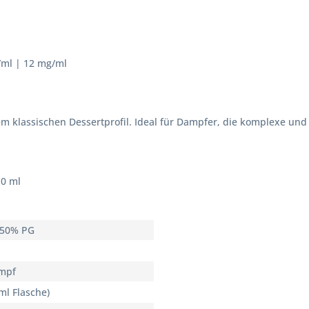
/ml | 12 mg/ml
m klassischen Dessertprofil. Ideal für Dampfer, die komplexe u
10 ml
 50% PG
mpf
ml Flasche)