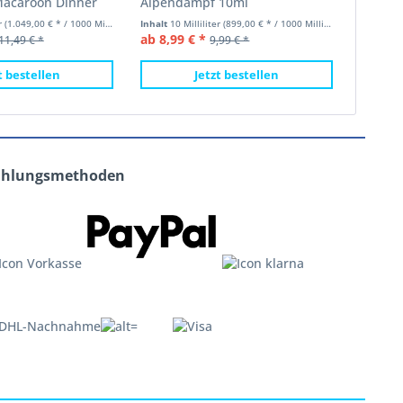
Macaroon Dinner
Alpendampf 10ml
Hütten
er
(1.049,00 € * / 1000 Milliliter)
Inhalt
10 Milliliter
(899,00 € * / 1000 Milliliter)
Inhalt
10 
ab 8,99 € *
ab 8,99
11,49 € *
9,99 € *
t bestellen
Jetzt bestellen
ahlungsmethoden