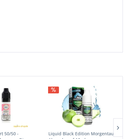
t 50/50 -
Liquid Black Edition Morgentau
Liquid 