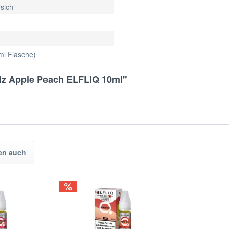
rsich
ml Flasche)
alz Apple Peach ELFLIQ 10ml"
en auch