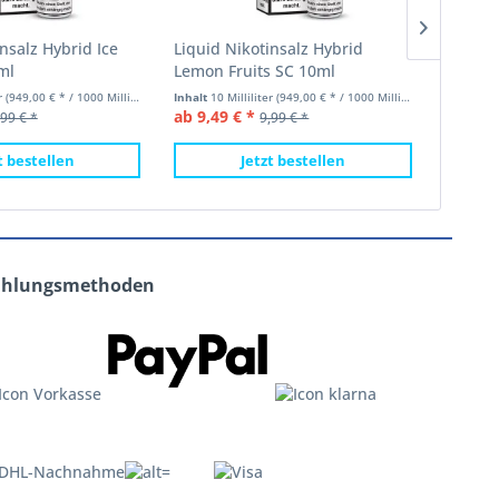
nsalz Hybrid Ice
Liquid Nikotinsalz Hybrid
Liquid 
ml
Lemon Fruits SC 10ml
Mentho
er
(949,00 € * / 1000 Milliliter)
Inhalt
10 Milliliter
(949,00 € * / 1000 Milliliter)
Inhalt
10 
ab 9,49 € *
ab 9,49
,99 € *
9,99 € *
t bestellen
Jetzt bestellen
ahlungsmethoden