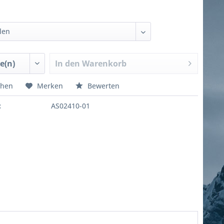
In den
Warenkorb
chen
Merken
Bewerten
:
AS02410-01