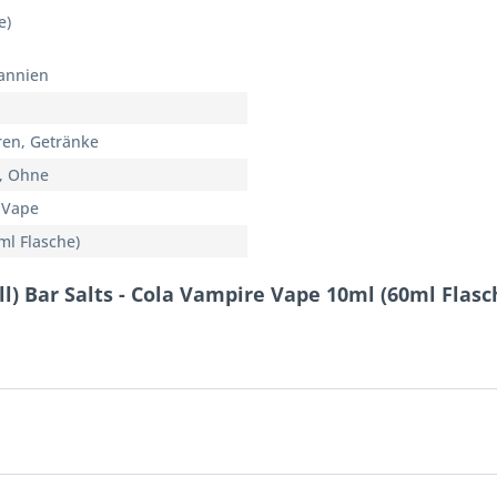
e)
annien
en, Getränke
, Ohne
 Vape
ml Flasche)
l) Bar Salts - Cola Vampire Vape 10ml (60ml Flasc