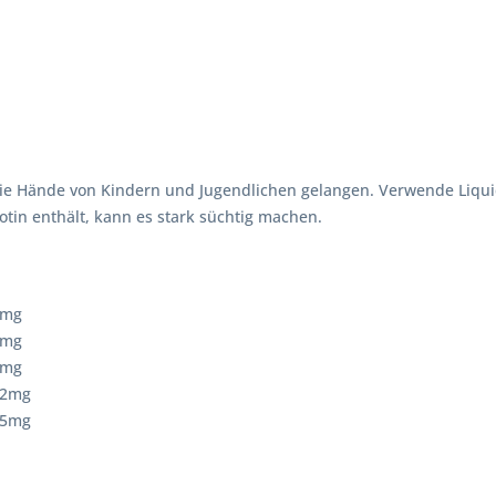
 die Hände von Kindern und Jugendlichen gelangen. Verwende Liqui
otin enthält, kann es stark süchtig machen.
3mg
6mg
9mg
12mg
15mg