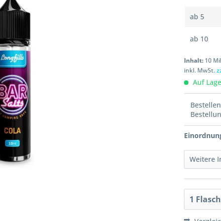
ab
5
ab
10
Inhalt:
10 Mil
inkl. MwSt.
z
Auf Lager
Bestelle
Bestellu
Einordnun
Weitere 