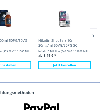
100ml 50PG/50VG
Nikotin Shot Salz 10ml
Liquid
20mg/ml 50VG/50PG SC
SC
ter
(599,90 € * / 1000 Milliliter)
Inhalt
10 Milliliter
(849,00 € * / 1000 Milliliter)
Inhalt
100
ab 8,49 € *
ab 59,9
t bestellen
Jetzt bestellen
ahlungsmethoden