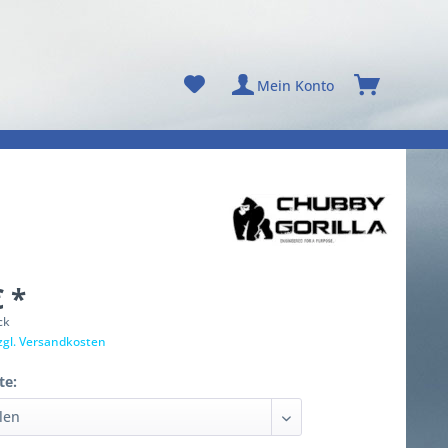
Mein Konto
€ *
ck
zgl. Versandkosten
te: