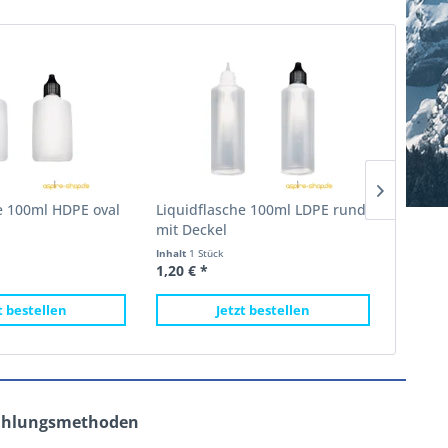
e 100ml HDPE oval
Liquidflasche 100ml LDPE rund
Tricht
mit Deckel
Einfüll
Inhalt
1 Stück
Inhalt
1 S
1,20 € *
1,60 € 
t bestellen
Jetzt bestellen
ahlungsmethoden