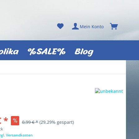
Mein Konto
olika
%SALE%
Blog
€ *
0,99 € *
(29,29% gespart)
ck
zgl. Versandkosten