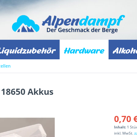
Liquidzubehör
Hardware
Alkoh
ellen
 18650 Akkus
0,70 
Inhalt:
1 Stü
inkl. MwSt.
z