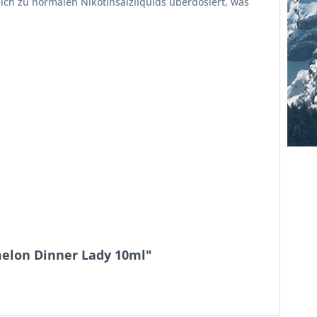
ich zu normalen Nikotinsalzliquids überdosiert, was
melon Dinner Lady 10ml"