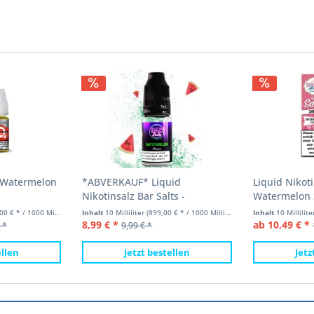
z Watermelon
*ABVERKAUF* Liquid
Liquid Nikoti
Nikotinsalz Bar Salts -
Watermelon S
Watermelon Vampire Vape
10ml
 € * / 1000 Milliliter)
Inhalt
10 Milliliter
(899,00 € * / 1000 Milliliter)
Inhalt
10 Millilit
10ml
8,99 € *
ab 10,49 € *
 *
9,99 € *
ellen
Jetzt bestellen
Jetz