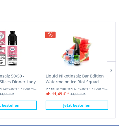
nsalz 50/50 -
Liquid Nikotinsalz Bar Edition
Liquid 
lices Dinner Lady
Watermelon Ice Riot Squad
Waterm
10ml
20mg/
er
(1.049,00 € * / 1000 Milliliter)
Inhalt
10 Milliliter
(1.149,00 € * / 1000 Milliliter)
Inhalt
10 
ab 11,49 € *
ab 10,9
11,99 € *
11,99 € *
t bestellen
Jetzt bestellen