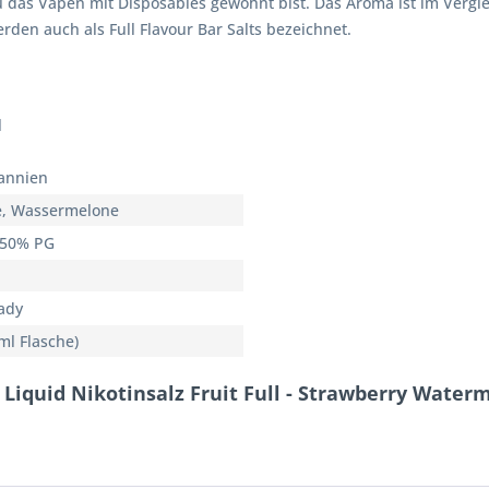
das Vapen mit Disposables gewohnt bist. Das Aroma ist im Vergle
den auch als Full Flavour Bar Salts bezeichnet.
l
annien
e, Wassermelone
 50% PG
ady
ml Flasche)
iquid Nikotinsalz Fruit Full - Strawberry Water