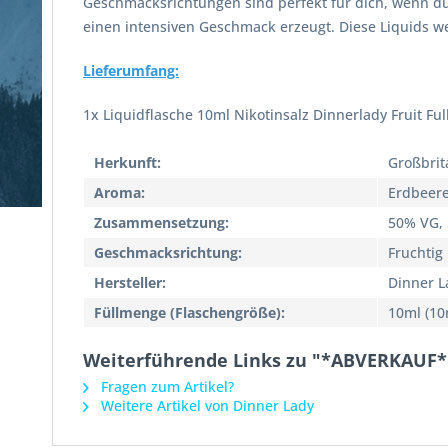
Geschmacksrichtungen sind perfekt für dich, wenn du 
einen intensiven Geschmack erzeugt. Diese Liquids wer
Lieferumfang:
1x Liquidflasche 10ml Nikotinsalz Dinnerlady Fruit Ful
Herkunft:
Großbrit
Aroma:
Erdbeer
Zusammensetzung:
50% VG,
Geschmacksrichtung:
Fruchtig
Hersteller:
Dinner L
Füllmenge (Flaschengröße):
10ml (10
Weiterführende Links zu "*ABVERKAUF* L
Fragen zum Artikel?
Weitere Artikel von Dinner Lady