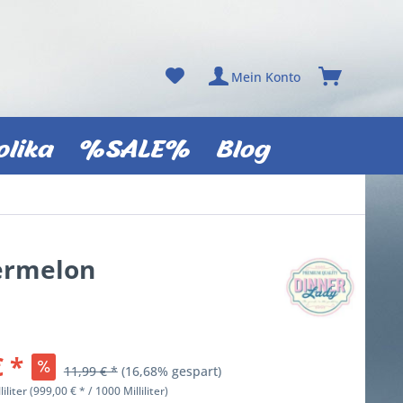
Mein Konto
olika
%SALE%
Blog
termelon
€ *
11,99 € *
(16,68% gespart)
liliter (999,00 € * / 1000 Milliliter)