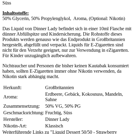
Süss
Inhaltsstoffe:
50% Glycerin, 50% Propylenglykol, Aroma, (Optional: Nikotin)
Das Liquid von Dinner Lady befindet sich in einer 10ml Flasche mit
dünner Abfüllspitze und Kindersicherung. Die Rohstoffe dieses
Produkts werden genauso wie das Endprodukt in Großbritannien
hergestellt, abgefüllt und verpackt. Liquids für E-Zigaretten sind
nicht für den Verzehr geeignet, nur zur Verwendung in eZigaretten.
Für Kinder unzugänglich aufbewahren.
Nichtraucher und Personen die bisher keinen Kautabak konsumiert
haben, sollten E-Zigaretten immer ohne Nikotin verwenden, da
Nikotin stark abhängig macht.
Herkunft:
Großbritannien
Erdbeere, Gebäck, Kokosnuss, Mandeln,
Aroma:
Sahne
Zusammensetzung:
50% VG, 50% PG
Geschmacksrichtung:
Fruchtig, Süss
Hersteller:
Dinner Lady
Nikotin-Art:
Klassisch
Weiterführende Links zu "Liquid Dessert 50/50 - Strawberry