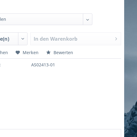
In den
Warenkorb
chen
Merken
Bewerten
:
AS02413-01