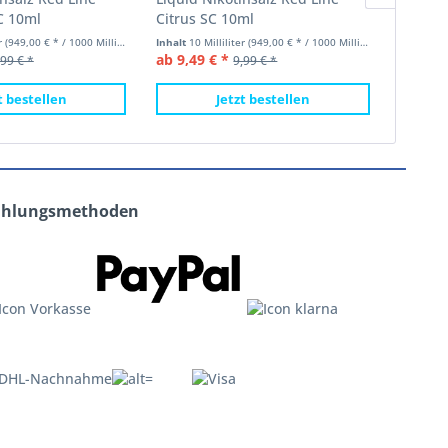
C 10ml
Citrus SC 10ml
Bluebe
er
(949,00 € * / 1000 Milliliter)
Inhalt
10 Milliliter
(949,00 € * / 1000 Milliliter)
Inhalt
10 
ab 9,49 € *
ab 9,49
,99 € *
9,99 € *
t bestellen
Jetzt bestellen
ahlungsmethoden