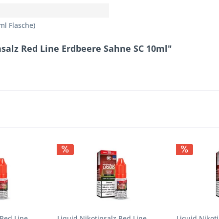
ml Flasche)
nsalz Red Line Erdbeere Sahne SC 10ml"
 Red Line
Liquid Nikotinsalz Red Line
Liquid Nikot