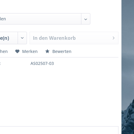
In den
Warenkorb
chen
Merken
Bewerten
:
AS02507-03