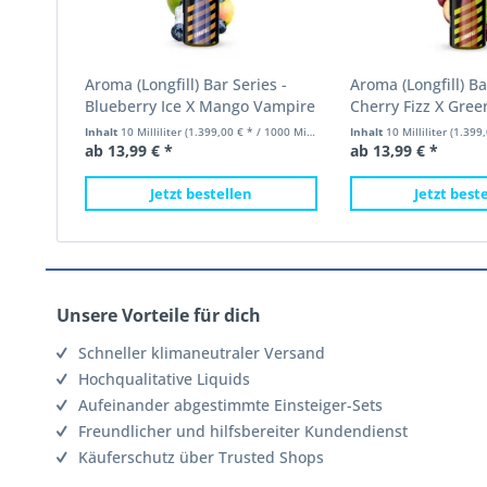
Aroma (Longfill) Bar Series -
Aroma (Longfill) Ba
Blueberry Ice X Mango Vampire
Cherry Fizz X Gree
Vape 10ml (120ml...
Vampire Vape 10ml
Inhalt
10 Milliliter
(1.399,00 € * / 1000 Milliliter)
Inhalt
10 Milliliter
(1.399,00
ab 13,99 € *
ab 13,99 € *
Jetzt bestellen
Jetzt best
Unsere Vorteile für dich
Schneller klimaneutraler Versand
Hochqualitative Liquids
Aufeinander abgestimmte Einsteiger-Sets
Freundlicher und hilfsbereiter Kundendienst
Käuferschutz über Trusted Shops