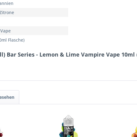
annien
Zitrone
 Vape
0ml Flasche)
ll) Bar Series - Lemon & Lime Vampire Vape 10ml 
gesehen