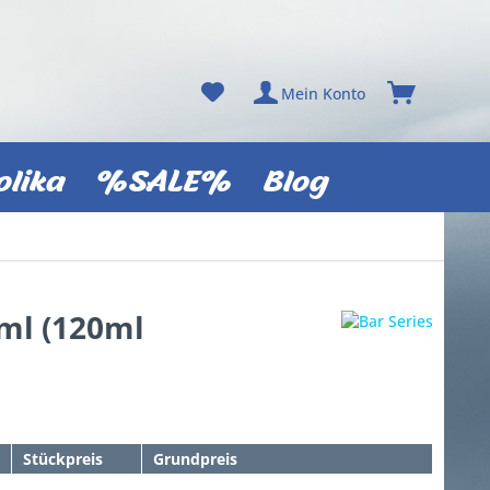
Mein Konto
olika
%SALE%
Blog
0ml (120ml
Stückpreis
Grundpreis