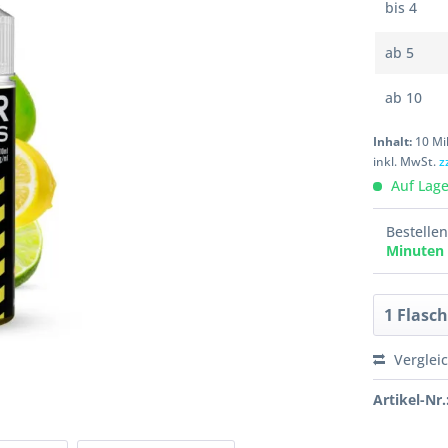
bis
4
ab
5
ab
10
Inhalt:
10 Mil
inkl. MwSt.
z
Auf Lager
Bestelle
Minuten
Verglei
Artikel-Nr.