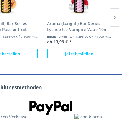
ll) Bar Series -
Aroma (Longfill) Bar Series -
Aroma (
 Passionfruit
Lychee Ice Vampire Vape 10ml
Mad Bl
 10ml...
(120ml Flasche)
(120ml
er
(1.399,00 € * / 1000 Milliliter)
Inhalt
10 Milliliter
(1.399,00 € * / 1000 Milliliter)
Inhalt
10 
ab 13,99 € *
ab 13,9
t bestellen
Jetzt bestellen
ahlungsmethoden