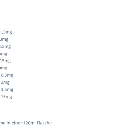
 1,5mg
 3mg
4,5mg
 6mg
7,5mg
 9mg
 10,5mg
 12mg
 13,5mg
= 15mg
me in einer 120ml Flasche