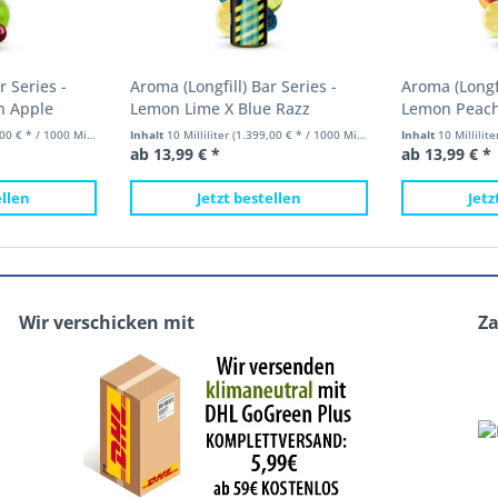
r Series -
Aroma (Longfill) Bar Series -
Aroma (Longfi
n Apple
Lemon Lime X Blue Razz
Lemon Peach
...
Vampire Vape 10ml (120ml...
Vampire Vape
 € * / 1000 Milliliter)
Inhalt
10 Milliliter
(1.399,00 € * / 1000 Milliliter)
Inhalt
10 Millilit
ab 13,99 € *
ab 13,99 € *
ellen
Jetzt bestellen
Jetz
Wir verschicken mit
Z