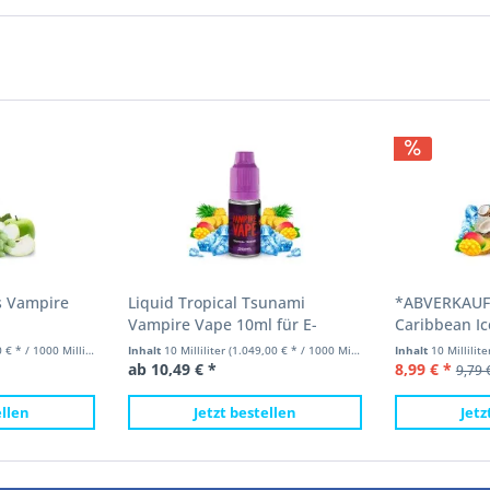
s Vampire
Liquid Tropical Tsunami
*ABVERKAUF*
Vampire Vape 10ml für E-
Caribbean I
Zigarette
10ml
 * / 1000 Milliliter)
Inhalt
10 Milliliter
(1.049,00 € * / 1000 Milliliter)
Inhalt
10 Millilit
ab 10,49 € *
8,99 € *
9,79 
ellen
Jetzt bestellen
Jetz