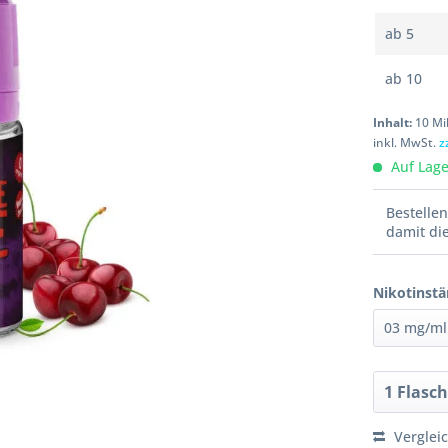
ab
5
ab
10
Inhalt:
10 Mil
inkl. MwSt.
z
Auf Lager
Bestelle
damit di
Nikotinstä
Verglei