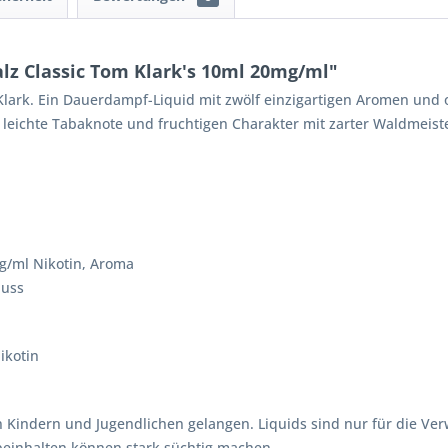
lz Classic Tom Klark's 10ml 20mg/ml"
 Klark. Ein Dauerdampf-Liquid mit zwölf einzigartigen Aromen und
leichte Tabaknote und fruchtigen Charakter mit zarter Waldmeister
mg/ml Nikotin, Aroma
luss
ikotin
 Kindern und Jugendlichen gelangen. Liquids sind nur für die V
 beinhalten können stark süchtig machen.