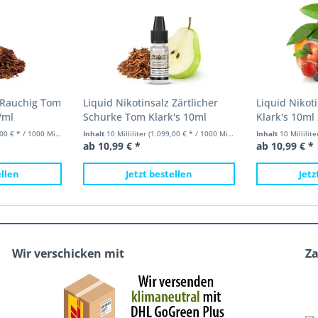
z Rauchig Tom
Liquid Nikotinsalz Zärtlicher
Liquid Nikot
/ml
Schurke Tom Klark's 10ml
Klark's 10ml
20mg/ml
 € * / 1000 Milliliter)
Inhalt
10 Milliliter
(1.099,00 € * / 1000 Milliliter)
Inhalt
10 Millilit
ab 10,99 € *
ab 10,99 € *
ellen
Jetzt bestellen
Jetz
Wir verschicken mit
Z