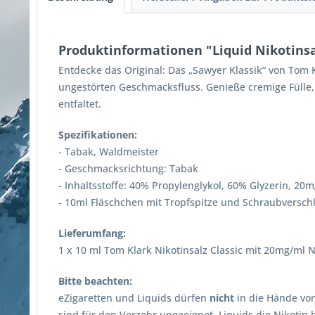
Produktinformationen "Liquid Nikotinsa
Entdecke das Original: Das „Sawyer Klassik“ von Tom
ungestörten Geschmacksfluss. Genieße cremige Fülle, 
entfaltet.
Spezifikationen:
- Tabak, Waldmeister
- Geschmacksrichtung: Tabak
- Inhaltsstoffe: 40% Propylenglykol, 60% Glyzerin, 20
- 10ml Fläschchen mit Tropfspitze und Schraubversch
Lieferumfang:
1 x 10 ml Tom Klark Nikotinsalz Classic mit 20mg/ml N
Bitte beachten:
eZigaretten und Liquids dürfen
nicht
in die Hände von
sind für den Verzehr ungeeignet. Liquids die Nikotin