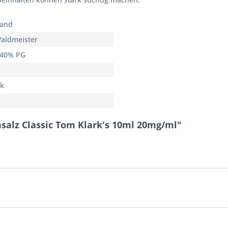
land
aldmeister
 40% PG
rk
nsalz Classic Tom Klark's 10ml 20mg/ml"