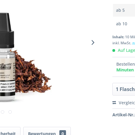
ab
5
ab
10
Inhalt:
10 Mil
inkl. MwSt.
z
Auf Lager
Bestelle
Minuten
Verglei
Artikel-Nr.
cherheit
Bewertungen
0