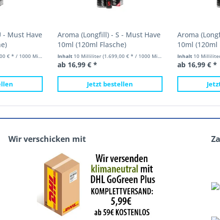
U - Must Have
Aroma (Longfill) - S - Must Have
Aroma (Longfi
e)
10ml (120ml Flasche)
10ml (120ml 
 € * / 1000 Milliliter)
Inhalt
10 Milliliter
(1.699,00 € * / 1000 Milliliter)
Inhalt
10 Millilit
ab 16,99 € *
ab 16,99 € *
ellen
Jetzt bestellen
Jetz
Wir verschicken mit
Z