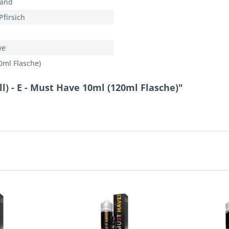
land
Pfirsich
ve
0ml Flasche)
l) - E - Must Have 10ml (120ml Flasche)"