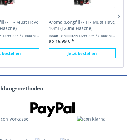
ll) - T - Must Have
Aroma (Longfill) - H - Must Have
Aroma (
Flasche)
10ml (120ml Flasche)
10ml (
er
(1.699,00 € * / 1000 Milliliter)
Inhalt
10 Milliliter
(1.699,00 € * / 1000 Milliliter)
Inhalt
10 
ab 16,99 € *
ab 16,9
t bestellen
Jetzt bestellen
ahlungsmethoden