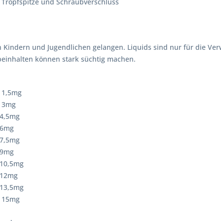
 Tropfspitze und Schraubverschluss
n Kindern und Jugendlichen gelangen. Liquids sind nur für die V
 beinhalten können stark süchtig machen.
= 1,5mg
= 3mg
 4,5mg
 6mg
 7,5mg
 9mg
 10,5mg
 12mg
 13,5mg
= 15mg