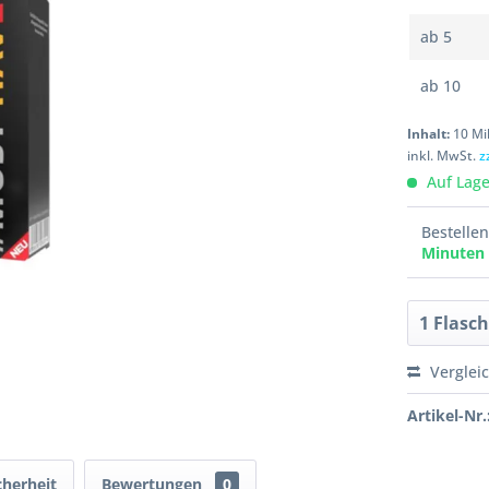
ab
5
ab
10
Inhalt:
10 Mil
inkl. MwSt.
z
Auf Lager
Bestelle
Minuten
Verglei
Artikel-Nr.
cherheit
Bewertungen
0